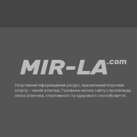
Спортивний інформаційний ресурс, присвячений Королеві
спорту – легкій атлетиці. Головною місією сайту є пропаганда
легкої атлетики, спортивного та здорового способу життя.