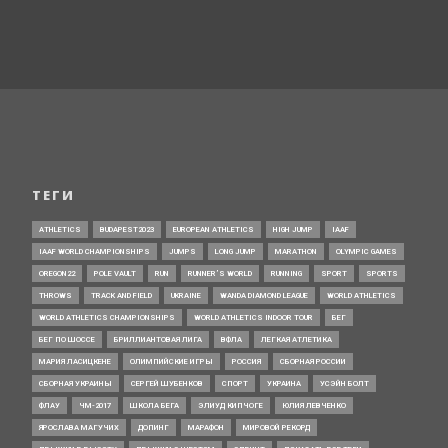
ТЕГИ
ATHLETICS
BUDAPEST2023
EUROPEAN ATHLETICS
HIGH JUMP
IAAF
IAAF WORLD CHAMPIONSHIPS
JUMPS
LONG JUMP
MARATHON
OLYMPIC GAMES
OREGON22
POLE VAULT
RUN
RUNNER’S WORLD
RUNNING
SPORT
SPORTS
THROWS
TRACK AND FIELD
UKRAINE
WANDA DIAMOND LEAGUE
WORLD ATHLETICS
WORLD ATHLETICS CHAMPIONSHIPS
WORLD ATHLETICS INDOOR TOUR
БЕГ
БЕГ ПО ШОССЕ
БРИЛЛИАНТОВАЯ ЛИГА
ВФЛА
ЛЕГКАЯ АТЛЕТИКА
МАРИЯ ЛАСИЦКЕНЕ
ОЛИМПИЙСКИЕ ИГРЫ
РОССИЯ
СБОРНАЯ РОССИИ
СБОРНАЯ УКРАИНЫ
СЕРГЕЙ ШУБЕНКОВ
СПОРТ
УКРАИНА
УСЭЙН БОЛТ
ФЛАУ
ЧМ-2017
ШКОЛА БЕГА
ЭЛИУД КИПЧОГЕ
ЮЛИЯ ЛЕВЧЕНКО
ЯРОСЛАВА МАГУЧИХ
ДОПИНГ
МАРАФОН
МИРОВОЙ РЕКОРД