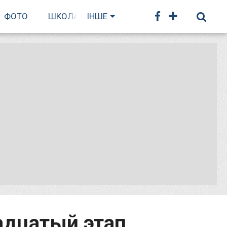
ФОТО
ШКОЛА БІГУ
ІНШЕ
надцатый этап