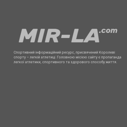
Спортивний інформаційний ресурс, присвячений Королеві
спорту – легкій атлетиці. Головною місією сайту є пропаганда
легкої атлетики, спортивного та здорового способу життя.