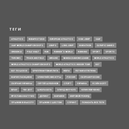
ТЕГИ
ATHLETICS
BUDAPEST2023
EUROPEAN ATHLETICS
HIGH JUMP
IAAF
IAAF WORLD CHAMPIONSHIPS
JUMPS
LONG JUMP
MARATHON
OLYMPIC GAMES
OREGON22
POLE VAULT
RUN
RUNNER’S WORLD
RUNNING
SPORT
SPORTS
THROWS
TRACK AND FIELD
UKRAINE
WANDA DIAMOND LEAGUE
WORLD ATHLETICS
WORLD ATHLETICS CHAMPIONSHIPS
WORLD ATHLETICS INDOOR TOUR
БЕГ
БЕГ ПО ШОССЕ
БРИЛЛИАНТОВАЯ ЛИГА
ВФЛА
ЛЕГКАЯ АТЛЕТИКА
МАРИЯ ЛАСИЦКЕНЕ
ОЛИМПИЙСКИЕ ИГРЫ
РОССИЯ
СБОРНАЯ РОССИИ
СБОРНАЯ УКРАИНЫ
СЕРГЕЙ ШУБЕНКОВ
СПОРТ
УКРАИНА
УСЭЙН БОЛТ
ФЛАУ
ЧМ-2017
ШКОЛА БЕГА
ЭЛИУД КИПЧОГЕ
ЮЛИЯ ЛЕВЧЕНКО
ЯРОСЛАВА МАГУЧИХ
ДОПИНГ
МАРАФОН
МИРОВОЙ РЕКОРД
ПРЫЖКИ В ВЫСОТУ
ПРЫЖКИ С ШЕСТОМ
СПРИНТ
ПОКАЗАТЬ ВСЕ ТЕГИ