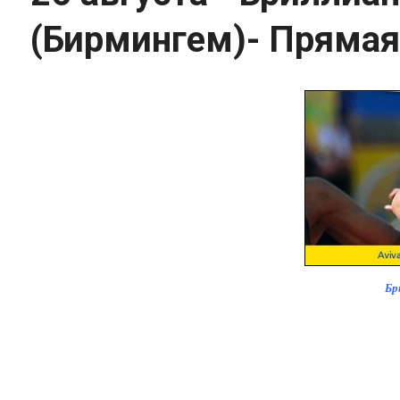
(Бирмингем)- Прямая
Бр