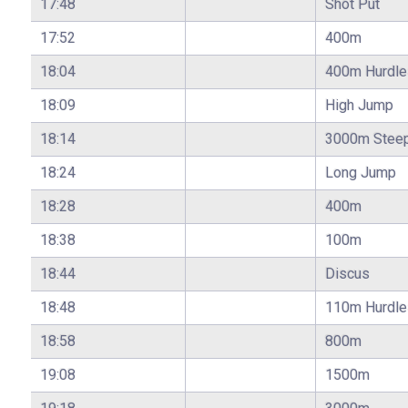
17:48
Shot Put
17:52
400m
18:04
400m Hurdle
18:09
High Jump
18:14
3000m Stee
18:24
Long Jump
18:28
400m
18:38
100m
18:44
Discus
18:48
110m Hurdle
18:58
800m
19:08
1500m