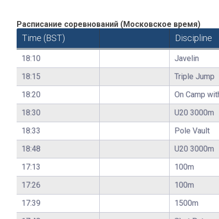
Расписание соревнований (Московское время)
Time (BST)
Discipline
18:10
Javelin
18:15
Triple Jump
18:20
On Camp wit
18:30
U20 3000m
18:33
Pole Vault
18:48
U20 3000m
17:13
100m
17:26
100m
17:39
1500m