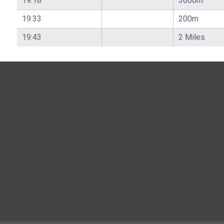
19:18
3000m
19:33
200m
19:43
2 Miles