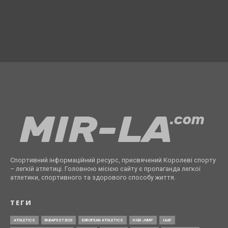
Спортивний інформаційний ресурс, присвячений Королеві спорту
– легкій атлетиці. Головною місією сайту є пропаганда легкої
атлетики, спортивного та здорового способу життя.
ТЕГИ
ATHLETICS
BUDAPEST2023
EUROPEAN ATHLETICS
HIGH JUMP
IAAF