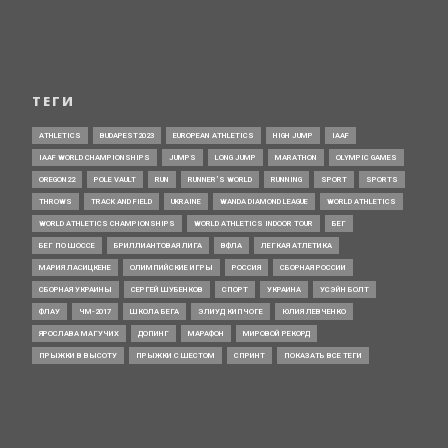
ТЕГИ
ATHLETICS
BUDAPEST2023
EUROPEAN ATHLETICS
HIGH JUMP
IAAF
IAAF WORLD CHAMPIONSHIPS
JUMPS
LONG JUMP
MARATHON
OLYMPIC GAMES
OREGON22
POLE VAULT
RUN
RUNNER’S WORLD
RUNNING
SPORT
SPORTS
THROWS
TRACK AND FIELD
UKRAINE
WANDA DIAMOND LEAGUE
WORLD ATHLETICS
WORLD ATHLETICS CHAMPIONSHIPS
WORLD ATHLETICS INDOOR TOUR
БЕГ
БЕГ ПО ШОССЕ
БРИЛЛИАНТОВАЯ ЛИГА
ВФЛА
ЛЕГКАЯ АТЛЕТИКА
МАРИЯ ЛАСИЦКЕНЕ
ОЛИМПИЙСКИЕ ИГРЫ
РОССИЯ
СБОРНАЯ РОССИИ
СБОРНАЯ УКРАИНЫ
СЕРГЕЙ ШУБЕНКОВ
СПОРТ
УКРАИНА
УСЭЙН БОЛТ
ФЛАУ
ЧМ-2017
ШКОЛА БЕГА
ЭЛИУД КИПЧОГЕ
ЮЛИЯ ЛЕВЧЕНКО
ЯРОСЛАВА МАГУЧИХ
ДОПИНГ
МАРАФОН
МИРОВОЙ РЕКОРД
ПРЫЖКИ В ВЫСОТУ
ПРЫЖКИ С ШЕСТОМ
СПРИНТ
ПОКАЗАТЬ ВСЕ ТЕГИ