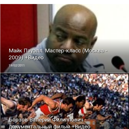
ЧИТАТЬ
Майк Пауэлл. Мастер-класс (Москва -
2009) +Видео
19/02/2011
ЧИТАТЬ
Борзов Валерий Филиппович -
документальный фильм +Видео