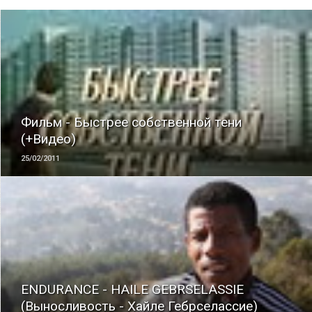
ЧИТАТЬ
Фильм - Быстрее собственной тени
(+Видео)
25/02/2011
ЧИТАТЬ
ENDURANCE - HAILE GEBRSELASSIE
(Выносливость - Хайле Гебрселассие)