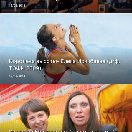
15/02/2011
ЧИТАТЬ
Королева высоты- Елена Исинбаева (д/ф,
ТЭФИ 2009)
12/02/2011
ЧИТАТЬ
Светлана Мастеркова. "Начать сначала"(