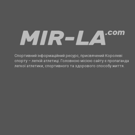
Спортивний інформаційний ресурс, присвячений Королеві
спорту – легкій атлетиці. Головною місією сайту є пропаганда
легкої атлетики, спортивного та здорового способу життя.