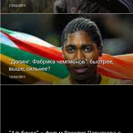
17/02/2011
ЧИТАТЬ
"Допинг. Фабрика чемпионов": быстрее,
выше, сильнее?
12/02/2011
ЧИТАТЬ
“Альбинос” – фильм Василия Парнякова о