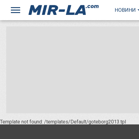
НОВИНИ
Template not found: /templates/Default/goteborg2013.tpl