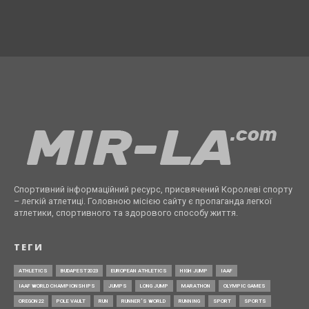
Спортивний інформаційний ресурс, присвячений Королеві спорту
– легкій атлетиці. Головною місією сайту є пропаганда легкої
атлетики, спортивного та здорового способу життя.
ТЕГИ
ATHLETICS
BUDAPEST2023
EUROPEAN ATHLETICS
HIGH JUMP
IAAF
IAAF WORLD CHAMPIONSHIPS
JUMPS
LONG JUMP
MARATHON
OLYMPIC GAMES
OREGON22
POLE VAULT
RUN
RUNNER’S WORLD
RUNNING
SPORT
SPORTS