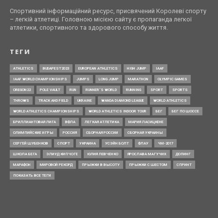
Спортивний інформаційний ресурс, присвячений Королеві спорту
– легкій атлетиці. Головною місією сайту є пропаганда легкої
атлетики, спортивного та здорового способу життя.
ТЕГИ
ATHLETICS
BUDAPEST2023
EUROPEAN ATHLETICS
HIGH JUMP
IAAF
IAAF WORLD CHAMPIONSHIPS
JUMPS
LONG JUMP
MARATHON
OLYMPIC GAMES
OREGON22
POLE VAULT
RUN
RUNNER’S WORLD
RUNNING
SPORT
SPORTS
THROWS
TRACK AND FIELD
UKRAINE
WANDA DIAMOND LEAGUE
WORLD ATHLETICS
WORLD ATHLETICS CHAMPIONSHIPS
WORLD ATHLETICS INDOOR TOUR
БЕГ
БЕГ ПО ШОССЕ
БРИЛЛИАНТОВАЯ ЛИГА
ВФЛА
ЛЕГКАЯ АТЛЕТИКА
МАРИЯ ЛАСИЦКЕНЕ
ОЛИМПИЙСКИЕ ИГРЫ
РОССИЯ
СБОРНАЯ РОССИИ
СБОРНАЯ УКРАИНЫ
СЕРГЕЙ ШУБЕНКОВ
СПОРТ
УКРАИНА
УСЭЙН БОЛТ
ФЛАУ
ЧМ-2017
ШКОЛА БЕГА
ЭЛИУД КИПЧОГЕ
ЮЛИЯ ЛЕВЧЕНКО
ЯРОСЛАВА МАГУЧИХ
ДОПИНГ
МАРАФОН
МИРОВОЙ РЕКОРД
ПРЫЖКИ В ВЫСОТУ
ПРЫЖКИ С ШЕСТОМ
СПРИНТ
ПОКАЗАТЬ ВСЕ ТЕГИ