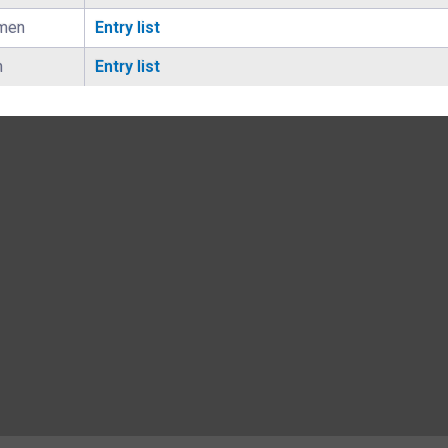
men
Entry list
n
Entry list