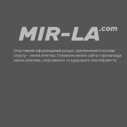
Спортивний інформаційний ресурс, присвячений Королеві
спорту – легкій атлетиці. Головною місією сайту є пропаганда
легкої атлетики, спортивного та здорового способу життя.