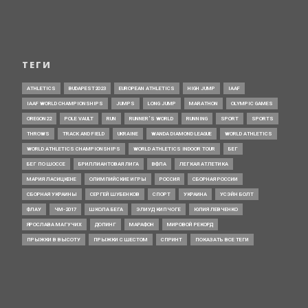
ТЕГИ
ATHLETICS
BUDAPEST2023
EUROPEAN ATHLETICS
HIGH JUMP
IAAF
IAAF WORLD CHAMPIONSHIPS
JUMPS
LONG JUMP
MARATHON
OLYMPIC GAMES
OREGON22
POLE VAULT
RUN
RUNNER’S WORLD
RUNNING
SPORT
SPORTS
THROWS
TRACK AND FIELD
UKRAINE
WANDA DIAMOND LEAGUE
WORLD ATHLETICS
WORLD ATHLETICS CHAMPIONSHIPS
WORLD ATHLETICS INDOOR TOUR
БЕГ
БЕГ ПО ШОССЕ
БРИЛЛИАНТОВАЯ ЛИГА
ВФЛА
ЛЕГКАЯ АТЛЕТИКА
МАРИЯ ЛАСИЦКЕНЕ
ОЛИМПИЙСКИЕ ИГРЫ
РОССИЯ
СБОРНАЯ РОССИИ
СБОРНАЯ УКРАИНЫ
СЕРГЕЙ ШУБЕНКОВ
СПОРТ
УКРАИНА
УСЭЙН БОЛТ
ФЛАУ
ЧМ-2017
ШКОЛА БЕГА
ЭЛИУД КИПЧОГЕ
ЮЛИЯ ЛЕВЧЕНКО
ЯРОСЛАВА МАГУЧИХ
ДОПИНГ
МАРАФОН
МИРОВОЙ РЕКОРД
ПРЫЖКИ В ВЫСОТУ
ПРЫЖКИ С ШЕСТОМ
СПРИНТ
ПОКАЗАТЬ ВСЕ ТЕГИ