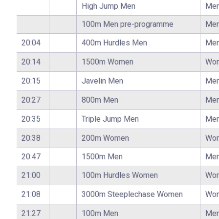
High Jump Men
Me
100m Men pre-programme
Me
20:04
400m Hurdles Men
Me
20:14
1500m Women
Wo
20:15
Javelin Men
Me
20:27
800m Men
Me
20:35
Triple Jump Men
Me
20:38
200m Women
Wo
20:47
1500m Men
Me
21:00
100m Hurdles Women
Wo
21:08
3000m Steeplechase Women
Wo
21:27
100m Men
Me