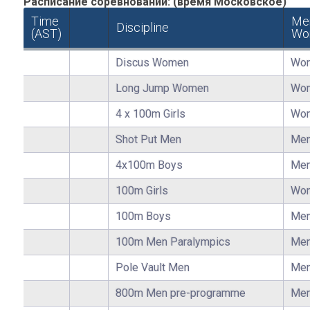
Расписание соревнований: (время Московское)
Time
Me
Discipline
(AST)
Wo
Discus Women
Wo
Long Jump Women
Wo
4 x 100m Girls
Wo
Shot Put Men
Me
4x100m Boys
Me
100m Girls
Wo
100m Boys
Me
100m Men Paralympics
Me
Pole Vault Men
Me
800m Men pre-programme
Me