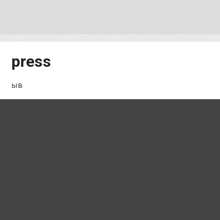
press
ыв