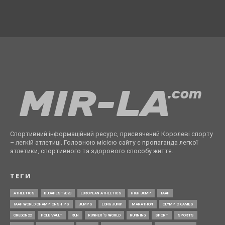
Спортивний інформаційний ресурс, присвячений Королеві спорту
– легкій атлетиці. Головною місією сайту є пропаганда легкої
атлетики, спортивного та здорового способу життя.
ТЕГИ
ATHLETICS
BUDAPEST2023
EUROPEAN ATHLETICS
HIGH JUMP
IAAF
IAAF WORLD CHAMPIONSHIPS
JUMPS
LONG JUMP
MARATHON
OLYMPIC GAMES
OREGON22
POLE VAULT
RUN
RUNNER’S WORLD
RUNNING
SPORT
SPORTS