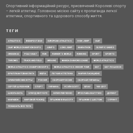
Спортивний інформаційний ресурс, присвячений Королеві спорту
– легкій атлетиці. Головною місією сайту є пропаганда легкої
атлетики, спортивного та здорового способу життя.
ТЕГИ
ATHLETICS
BUDAPEST2023
EUROPEAN ATHLETICS
HIGH JUMP
IAAF
IAAF WORLD CHAMPIONSHIPS
JUMPS
LONG JUMP
MARATHON
OLYMPIC GAMES
OREGON22
POLE VAULT
RUN
RUNNER’S WORLD
RUNNING
SPORT
SPORTS
THROWS
TRACK AND FIELD
UKRAINE
WANDA DIAMOND LEAGUE
WORLD ATHLETICS
WORLD ATHLETICS CHAMPIONSHIPS
WORLD ATHLETICS INDOOR TOUR
БЕГ
БЕГ ПО ШОССЕ
БРИЛЛИАНТОВАЯ ЛИГА
ВФЛА
ЛЕГКАЯ АТЛЕТИКА
МАРИЯ ЛАСИЦКЕНЕ
ОЛИМПИЙСКИЕ ИГРЫ
РОССИЯ
СБОРНАЯ РОССИИ
СБОРНАЯ УКРАИНЫ
СЕРГЕЙ ШУБЕНКОВ
СПОРТ
УКРАИНА
УСЭЙН БОЛТ
ФЛАУ
ЧМ-2017
ШКОЛА БЕГА
ЭЛИУД КИПЧОГЕ
ЮЛИЯ ЛЕВЧЕНКО
ЯРОСЛАВА МАГУЧИХ
ДОПИНГ
МАРАФОН
МИРОВОЙ РЕКОРД
ПРЫЖКИ В ВЫСОТУ
ПРЫЖКИ С ШЕСТОМ
СПРИНТ
ПОКАЗАТЬ ВСЕ ТЕГИ