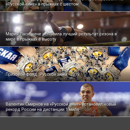
«Русской зиме» в прыжках с шестом
Мария Ласицкене обновила лучший результат сезона в
мире в прыжках в высоту
Призовой фонд "Русской зимы"-2019
Валентин Смирнов на «Русской зиме» установил новый
рекорд России на дистанции 1 миля