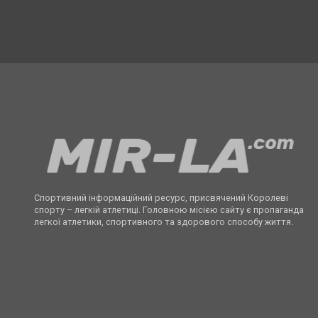
Спортивний інформаційний ресурс, присвячений Королеві
спорту – легкій атлетиці. Головною місією сайту є пропаганда
легкої атлетики, спортивного та здорового способу життя.