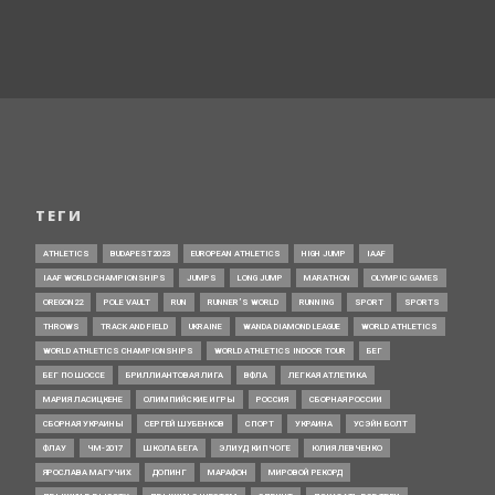
ТЕГИ
ATHLETICS
BUDAPEST2023
EUROPEAN ATHLETICS
HIGH JUMP
IAAF
IAAF WORLD CHAMPIONSHIPS
JUMPS
LONG JUMP
MARATHON
OLYMPIC GAMES
OREGON22
POLE VAULT
RUN
RUNNER’S WORLD
RUNNING
SPORT
SPORTS
THROWS
TRACK AND FIELD
UKRAINE
WANDA DIAMOND LEAGUE
WORLD ATHLETICS
WORLD ATHLETICS CHAMPIONSHIPS
WORLD ATHLETICS INDOOR TOUR
БЕГ
БЕГ ПО ШОССЕ
БРИЛЛИАНТОВАЯ ЛИГА
ВФЛА
ЛЕГКАЯ АТЛЕТИКА
МАРИЯ ЛАСИЦКЕНЕ
ОЛИМПИЙСКИЕ ИГРЫ
РОССИЯ
СБОРНАЯ РОССИИ
СБОРНАЯ УКРАИНЫ
СЕРГЕЙ ШУБЕНКОВ
СПОРТ
УКРАИНА
УСЭЙН БОЛТ
ФЛАУ
ЧМ-2017
ШКОЛА БЕГА
ЭЛИУД КИПЧОГЕ
ЮЛИЯ ЛЕВЧЕНКО
ЯРОСЛАВА МАГУЧИХ
ДОПИНГ
МАРАФОН
МИРОВОЙ РЕКОРД