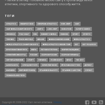
– легкій атлетиці. Головною місією сайту є пропаганда легкої
атлетики, спортивного та здорового способу життя.
ТЕГИ
ATHLETICS
BUDAPEST2023
EUROPEAN ATHLETICS
HIGH JUMP
IAAF
IAAF WORLD CHAMPIONSHIPS
JUMPS
LONG JUMP
MARATHON
OLYMPIC GAMES
OREGON22
POLE VAULT
RUN
RUNNER’S WORLD
RUNNING
SPORT
SPORTS
THROWS
TRACK AND FIELD
UKRAINE
WANDA DIAMOND LEAGUE
WORLD ATHLETICS
WORLD ATHLETICS CHAMPIONSHIPS
WORLD ATHLETICS INDOOR TOUR
БЕГ
БЕГ ПО ШОССЕ
БРИЛЛИАНТОВАЯ ЛИГА
ВФЛА
ЛЕГКАЯ АТЛЕТИКА
МАРИЯ ЛАСИЦКЕНЕ
ОЛИМПИЙСКИЕ ИГРЫ
РОССИЯ
СБОРНАЯ РОССИИ
СБОРНАЯ УКРАИНЫ
СЕРГЕЙ ШУБЕНКОВ
СПОРТ
УКРАИНА
УСЭЙН БОЛТ
ФЛАУ
ЧМ-2017
ШКОЛА БЕГА
ЭЛИУД КИПЧОГЕ
ЮЛИЯ ЛЕВЧЕНКО
ЯРОСЛАВА МАГУЧИХ
ДОПИНГ
МАРАФОН
МИРОВОЙ РЕКОРД
ПРЫЖКИ В ВЫСОТУ
ПРЫЖКИ С ШЕСТОМ
СПРИНТ
ПОКАЗАТЬ ВСЕ ТЕГИ
Copyright © 2008-2022 Світ легкої атлетики.
Timing