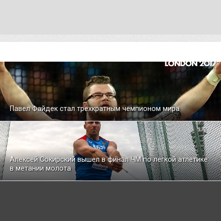
Павел Файдек стал трехкратным чемпионом мира
Алексей Сокирский вышел в финал ЧМ по легкой атлетике
в метании молота