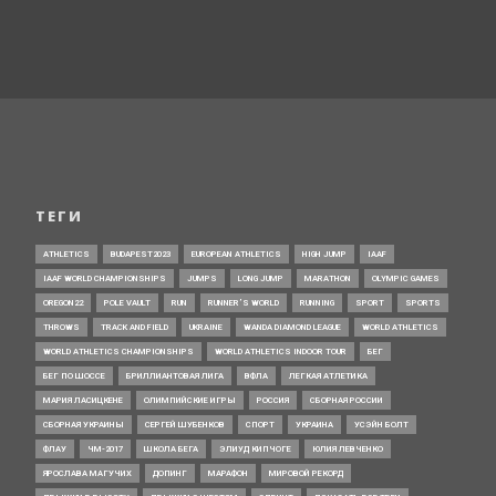
ТЕГИ
ATHLETICS
BUDAPEST2023
EUROPEAN ATHLETICS
HIGH JUMP
IAAF
IAAF WORLD CHAMPIONSHIPS
JUMPS
LONG JUMP
MARATHON
OLYMPIC GAMES
OREGON22
POLE VAULT
RUN
RUNNER’S WORLD
RUNNING
SPORT
SPORTS
THROWS
TRACK AND FIELD
UKRAINE
WANDA DIAMOND LEAGUE
WORLD ATHLETICS
WORLD ATHLETICS CHAMPIONSHIPS
WORLD ATHLETICS INDOOR TOUR
БЕГ
БЕГ ПО ШОССЕ
БРИЛЛИАНТОВАЯ ЛИГА
ВФЛА
ЛЕГКАЯ АТЛЕТИКА
МАРИЯ ЛАСИЦКЕНЕ
ОЛИМПИЙСКИЕ ИГРЫ
РОССИЯ
СБОРНАЯ РОССИИ
СБОРНАЯ УКРАИНЫ
СЕРГЕЙ ШУБЕНКОВ
СПОРТ
УКРАИНА
УСЭЙН БОЛТ
ФЛАУ
ЧМ-2017
ШКОЛА БЕГА
ЭЛИУД КИПЧОГЕ
ЮЛИЯ ЛЕВЧЕНКО
ЯРОСЛАВА МАГУЧИХ
ДОПИНГ
МАРАФОН
МИРОВОЙ РЕКОРД