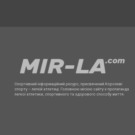
Спортивний інформаційний ресурс, присвячений Королеві
спорту – легкій атлетиці. Головною місією сайту є пропаганда
легкої атлетики, спортивного та здорового способу життя.