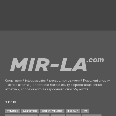
Спортивний інформаційний ресурс, присвячений Королеві спорту
– легкій атлетиці. Головною місією сайту є пропаганда легкої
атлетики, спортивного та здорового способу життя.
ТЕГИ
ATHLETICS
BUDAPEST2023
EUROPEAN ATHLETICS
HIGH JUMP
IAAF