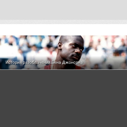
История разоблачения Бена Джонсона