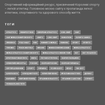
Спортивний інформаційний ресурс, присвячений Королеві спорту
– легкій атлетиці. Головною місією сайту є пропаганда легкої
атлетики, спортивного та здорового способу життя.
ТЕГИ
ATHLETICS
BUDAPEST2023
EUROPEAN ATHLETICS
HIGH JUMP
IAAF
IAAF WORLD CHAMPIONSHIPS
JUMPS
LONG JUMP
MARATHON
OLYMPIC GAMES
OREGON22
POLE VAULT
RUN
RUNNER’S WORLD
RUNNING
SPORT
SPORTS
THROWS
TRACK AND FIELD
UKRAINE
WANDA DIAMOND LEAGUE
WORLD ATHLETICS
WORLD ATHLETICS CHAMPIONSHIPS
WORLD ATHLETICS INDOOR TOUR
БЕГ
БЕГ ПО ШОССЕ
БРИЛЛИАНТОВАЯ ЛИГА
ВФЛА
ЛЕГКАЯ АТЛЕТИКА
МАРИЯ ЛАСИЦКЕНЕ
ОЛИМПИЙСКИЕ ИГРЫ
РОССИЯ
СБОРНАЯ РОССИИ
СБОРНАЯ УКРАИНЫ
СЕРГЕЙ ШУБЕНКОВ
СПОРТ
УКРАИНА
УСЭЙН БОЛТ
ФЛАУ
ЧМ-2017
ШКОЛА БЕГА
ЭЛИУД КИПЧОГЕ
ЮЛИЯ ЛЕВЧЕНКО
ЯРОСЛАВА МАГУЧИХ
ДОПИНГ
МАРАФОН
МИРОВОЙ РЕКОРД
ПРЫЖКИ В ВЫСОТУ
ПРЫЖКИ С ШЕСТОМ
СПРИНТ
ПОКАЗАТЬ ВСЕ ТЕГИ