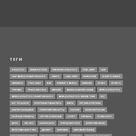
ТЕГИ
ATHLETICS
BUDAPEST2023
EUROPEAN ATHLETICS
HIGH JUMP
IAAF
IAAF WORLD CHAMPIONSHIPS
JUMPS
LONG JUMP
MARATHON
OLYMPIC GAMES
OREGON22
POLE VAULT
RUN
RUNNER’S WORLD
RUNNING
SPORT
SPORTS
THROWS
TRACK AND FIELD
UKRAINE
WANDA DIAMOND LEAGUE
WORLD ATHLETICS
WORLD ATHLETICS CHAMPIONSHIPS
WORLD ATHLETICS INDOOR TOUR
БЕГ
БЕГ ПО ШОССЕ
БРИЛЛИАНТОВАЯ ЛИГА
ВФЛА
ЛЕГКАЯ АТЛЕТИКА
МАРИЯ ЛАСИЦКЕНЕ
ОЛИМПИЙСКИЕ ИГРЫ
РОССИЯ
СБОРНАЯ РОССИИ
СБОРНАЯ УКРАИНЫ
СЕРГЕЙ ШУБЕНКОВ
СПОРТ
УКРАИНА
УСЭЙН БОЛТ
ФЛАУ
ЧМ-2017
ШКОЛА БЕГА
ЭЛИУД КИПЧОГЕ
ЮЛИЯ ЛЕВЧЕНКО
ЯРОСЛАВА МАГУЧИХ
ДОПИНГ
МАРАФОН
МИРОВОЙ РЕКОРД