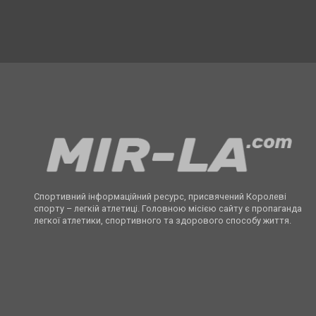
Спортивний інформаційний ресурс, присвячений Королеві
спорту – легкій атлетиці. Головною місією сайту є пропаганда
легкої атлетики, спортивного та здорового способу життя.