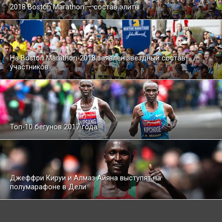
2018 Boston Marathon — состав элиты
На Boston Marathon-2018 заявлен звездный состав
участников
Топ-10 бегунов 2017 года
Джеффри Кируи и Алмаз Айяна выступят на
полумарафоне в Дели