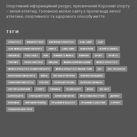
Спортивний інформаційний ресурс, присвячений Королеві спорту
– легкій атлетиці. Головною місією сайту є пропаганда легкої
атлетики, спортивного та здорового способу життя.
ТЕГИ
ATHLETICS
BUDAPEST2023
EUROPEAN ATHLETICS
HIGH JUMP
IAAF
IAAF WORLD CHAMPIONSHIPS
JUMPS
LONG JUMP
MARATHON
OLYMPIC GAMES
OREGON22
POLE VAULT
RUN
RUNNER’S WORLD
RUNNING
SPORT
SPORTS
THROWS
TRACK AND FIELD
UKRAINE
WANDA DIAMOND LEAGUE
WORLD ATHLETICS
WORLD ATHLETICS CHAMPIONSHIPS
WORLD ATHLETICS INDOOR TOUR
БЕГ
БЕГ ПО ШОССЕ
БРИЛЛИАНТОВАЯ ЛИГА
ВФЛА
ЛЕГКАЯ АТЛЕТИКА
МАРИЯ ЛАСИЦКЕНЕ
ОЛИМПИЙСКИЕ ИГРЫ
РОССИЯ
СБОРНАЯ РОССИИ
СБОРНАЯ УКРАИНЫ
СЕРГЕЙ ШУБЕНКОВ
СПОРТ
УКРАИНА
УСЭЙН БОЛТ
ФЛАУ
ЧМ-2017
ШКОЛА БЕГА
ЭЛИУД КИПЧОГЕ
ЮЛИЯ ЛЕВЧЕНКО
ЯРОСЛАВА МАГУЧИХ
ДОПИНГ
МАРАФОН
МИРОВОЙ РЕКОРД
ПРЫЖКИ В ВЫСОТУ
ПРЫЖКИ С ШЕСТОМ
СПРИНТ
ПОКАЗАТЬ ВСЕ ТЕГИ