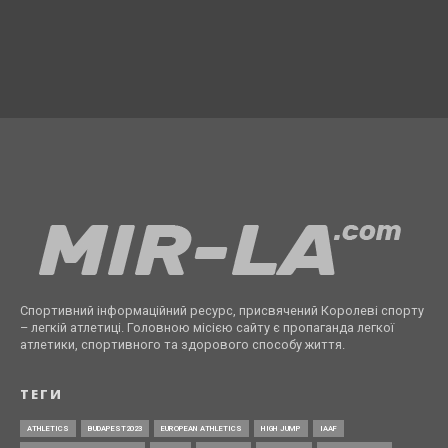
Спортивний інформаційний ресурс, присвячений Королеві спорту
– легкій атлетиці. Головною місією сайту є пропаганда легкої
атлетики, спортивного та здорового способу життя.
ТЕГИ
ATHLETICS
BUDAPEST2023
EUROPEAN ATHLETICS
HIGH JUMP
IAAF