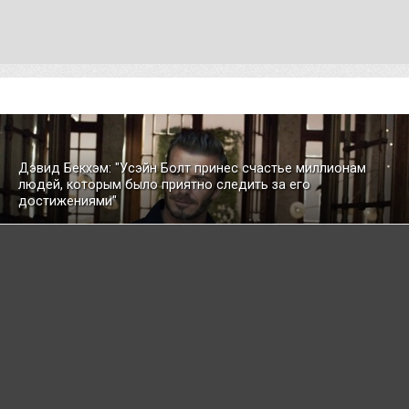
Дэвид Бекхэм: "Усэйн Болт принес счастье миллионам
людей, которым было приятно следить за его
достижениями"