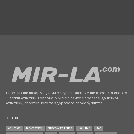
Спортивний інформаційний ресурс, присвячений Королеві спорту
– легкій атлетиці. Головною місією сайту є пропаганда легкої
атлетики, спортивного та здорового способу життя.
ТЕГИ
ATHLETICS
BUDAPEST2023
EUROPEAN ATHLETICS
HIGH JUMP
IAAF