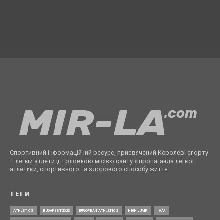
Спортивний інформаційний ресурс, присвячений Королеві спорту
– легкій атлетиці. Головною місією сайту є пропаганда легкої
атлетики, спортивного та здорового способу життя.
ТЕГИ
ATHLETICS
BUDAPEST2023
EUROPEAN ATHLETICS
HIGH JUMP
IAAF