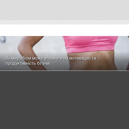
Як мікробіом може впливати на мотивацію та
продуктивність бігунів