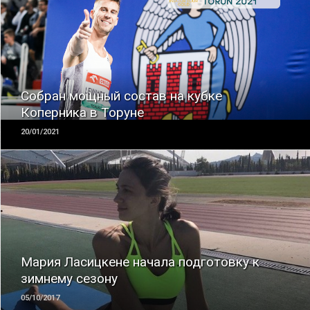
ЧИТАТЬ
Собран мощный состав на кубке
Коперника в Торуне
20/01/2021
ЧИТАТЬ
Мария Ласицкене начала подготовку к
зимнему сезону
05/10/2017