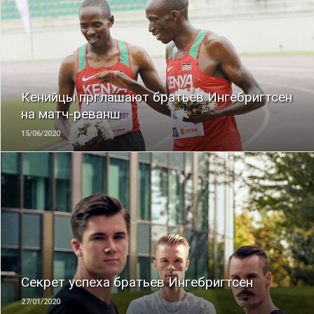
ЧИТАТЬ
Кенийцы прглашают братьев Ингебригтсен
на матч-реванш
15/06/2020
ЧИТАТЬ
Секрет успеха братьев Ингебригтсен
27/01/2020