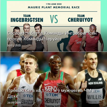
ЧИТАТЬ
Состоится баттл Команды Ингребригтсен
против Команды Черуйот
30/05/2020
ЧИТАТЬ
Превью бега на 1500 м у мужчин на ЧМ в
Дохе
24/09/2019