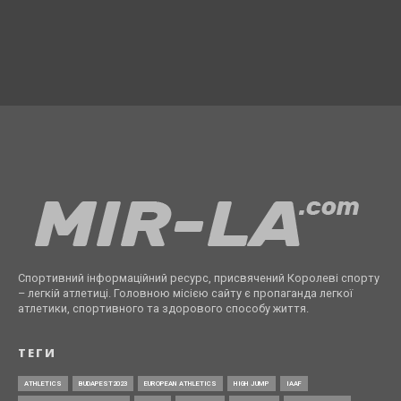
Спортивний інформаційний ресурс, присвячений Королеві спорту
– легкій атлетиці. Головною місією сайту є пропаганда легкої
атлетики, спортивного та здорового способу життя.
ТЕГИ
ATHLETICS
BUDAPEST2023
EUROPEAN ATHLETICS
HIGH JUMP
IAAF