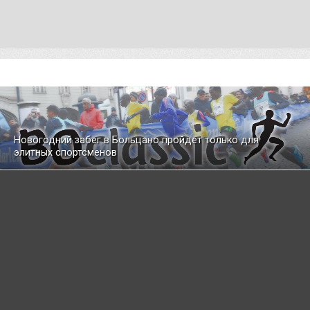
Новогодний забег в Больцано пройдет только для
элитных спортсменов