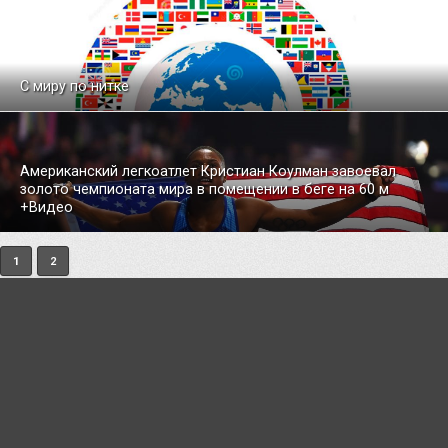
С миру по нитке
Американский легкоатлет Кристиан Коулман завоевал
золото чемпионата мира в помещении в беге на 60 м
+Видео
1
2