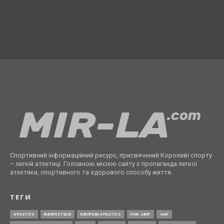
Спортивний інформаційний ресурс, присвячений Королеві спорту
– легкій атлетиці. Головною місією сайту є пропаганда легкої
атлетики, спортивного та здорового способу життя.
ТЕГИ
ATHLETICS
BUDAPEST2023
EUROPEAN ATHLETICS
HIGH JUMP
IAAF