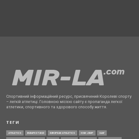
Спортивний інформаційний ресурс, присвячений Королеві спорту
– легкій атлетиці. Головною місією сайту є пропаганда легкої
атлетики, спортивного та здорового способу життя.
ТЕГИ
ATHLETICS
BUDAPEST2023
EUROPEAN ATHLETICS
HIGH JUMP
IAAF