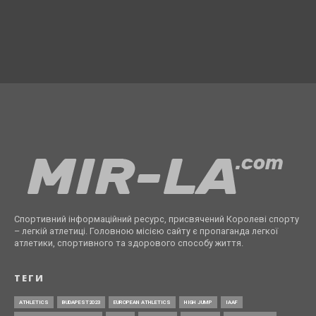
Спортивний інформаційний ресурс, присвячений Королеві спорту
– легкій атлетиці. Головною місією сайту є пропаганда легкої
атлетики, спортивного та здорового способу життя.
ТЕГИ
ATHLETICS
BUDAPEST2023
EUROPEAN ATHLETICS
HIGH JUMP
IAAF