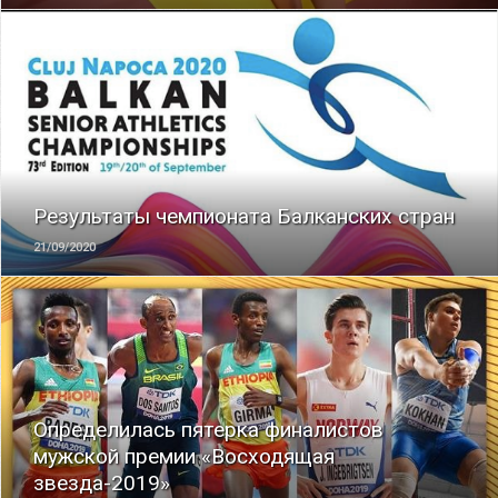
ЧИТАТЬ
Результаты чемпионата Балканских стран
21/09/2020
ЧИТАТЬ
Определилась пятерка финалистов
мужской премии «Восходящая
звезда-2019»