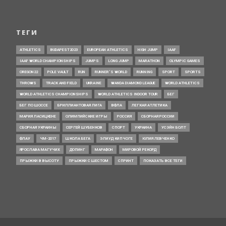
ТЕГИ
ATHLETICS
BUDAPEST2023
EUROPEAN ATHLETICS
HIGH JUMP
IAAF
IAAF WORLD CHAMPIONSHIPS
JUMPS
LONG JUMP
MARATHON
OLYMPIC GAMES
OREGON22
POLE VAULT
RUN
RUNNER’S WORLD
RUNNING
SPORT
SPORTS
THROWS
TRACK AND FIELD
UKRAINE
WANDA DIAMOND LEAGUE
WORLD ATHLETICS
WORLD ATHLETICS CHAMPIONSHIPS
WORLD ATHLETICS INDOOR TOUR
БЕГ
БЕГ ПО ШОССЕ
БРИЛЛИАНТОВАЯ ЛИГА
ВФЛА
ЛЕГКАЯ АТЛЕТИКА
МАРИЯ ЛАСИЦКЕНЕ
ОЛИМПИЙСКИЕ ИГРЫ
РОССИЯ
СБОРНАЯ РОССИИ
СБОРНАЯ УКРАИНЫ
СЕРГЕЙ ШУБЕНКОВ
СПОРТ
УКРАИНА
УСЭЙН БОЛТ
ФЛАУ
ЧМ-2017
ШКОЛА БЕГА
ЭЛИУД КИПЧОГЕ
ЮЛИЯ ЛЕВЧЕНКО
ЯРОСЛАВА МАГУЧИХ
ДОПИНГ
МАРАФОН
МИРОВОЙ РЕКОРД
ПРЫЖКИ В ВЫСОТУ
ПРЫЖКИ С ШЕСТОМ
СПРИНТ
ПОКАЗАТЬ ВСЕ ТЕГИ