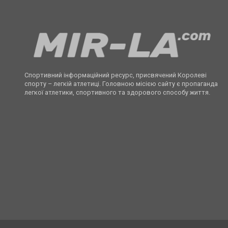
Спортивний інформаційний ресурс, присвячений Королеві
спорту – легкій атлетиці. Головною місією сайту є пропаганда
легкої атлетики, спортивного та здорового способу життя.