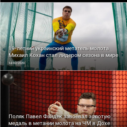
ЧИТАТЬ
19-летний украинский метатель молота
Михаил Кохан стал лидером сезона в мире
14/02/2020
ЧИТАТЬ
Поляк Павел Файдек завоевал золотую
медаль в метании молота на ЧМ в Дохе