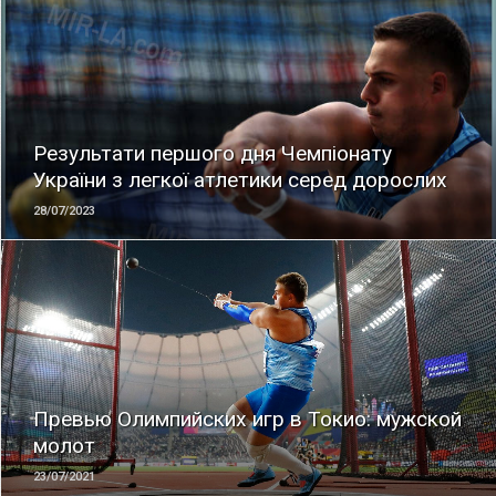
ЧИТАТЬ
Результати першого дня Чемпіонату
України з легкої атлетики серед дорослих
28/07/2023
ЧИТАТЬ
Превью Олимпийских игр в Токио: мужской
молот
23/07/2021