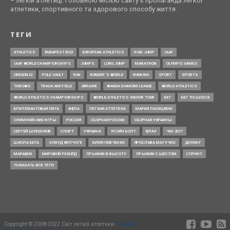
– легкій атлетиці. Головною місією сайту є пропаганда легкої
атлетики, спортивного та здорового способу життя.
ТЕГИ
ATHLETICS
BUDAPEST2023
EUROPEAN ATHLETICS
HIGH JUMP
IAAF
IAAF WORLD CHAMPIONSHIPS
JUMPS
LONG JUMP
MARATHON
OLYMPIC GAMES
OREGON22
POLE VAULT
RUN
RUNNER’S WORLD
RUNNING
SPORT
SPORTS
THROWS
TRACK AND FIELD
UKRAINE
WANDA DIAMOND LEAGUE
WORLD ATHLETICS
WORLD ATHLETICS CHAMPIONSHIPS
WORLD ATHLETICS INDOOR TOUR
БЕГ
БЕГ ПО ШОССЕ
БРИЛЛИАНТОВАЯ ЛИГА
ВФЛА
ЛЕГКАЯ АТЛЕТИКА
МАРИЯ ЛАСИЦКЕНЕ
ОЛИМПИЙСКИЕ ИГРЫ
РОССИЯ
СБОРНАЯ РОССИИ
СБОРНАЯ УКРАИНЫ
СЕРГЕЙ ШУБЕНКОВ
СПОРТ
УКРАИНА
УСЭЙН БОЛТ
ФЛАУ
ЧМ-2017
ШКОЛА БЕГА
ЭЛИУД КИПЧОГЕ
ЮЛИЯ ЛЕВЧЕНКО
ЯРОСЛАВА МАГУЧИХ
ДОПИНГ
МАРАФОН
МИРОВОЙ РЕКОРД
ПРЫЖКИ В ВЫСОТУ
ПРЫЖКИ С ШЕСТОМ
СПРИНТ
ПОКАЗАТЬ ВСЕ ТЕГИ
Copyright © 2008-2022 Світ легкої атлетики.
Timing