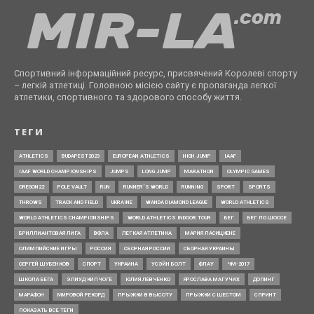
Спортивний інформаційний ресурс, присвячений Королеві спорту
– легкій атлетиці. Головною місією сайту є пропаганда легкої
атлетики, спортивного та здорового способу життя.
ТЕГИ
ATHLETICS
BUDAPEST2023
EUROPEAN ATHLETICS
HIGH JUMP
IAAF
IAAF WORLD CHAMPIONSHIPS
JUMPS
LONG JUMP
MARATHON
OLYMPIC GAMES
OREGON22
POLE VAULT
RUN
RUNNER’S WORLD
RUNNING
SPORT
SPORTS
THROWS
TRACK AND FIELD
UKRAINE
WANDA DIAMOND LEAGUE
WORLD ATHLETICS
WORLD ATHLETICS CHAMPIONSHIPS
WORLD ATHLETICS INDOOR TOUR
БЕГ
БЕГ ПО ШОССЕ
БРИЛЛИАНТОВАЯ ЛИГА
ВФЛА
ЛЕГКАЯ АТЛЕТИКА
МАРИЯ ЛАСИЦКЕНЕ
ОЛИМПИЙСКИЕ ИГРЫ
РОССИЯ
СБОРНАЯ РОССИИ
СБОРНАЯ УКРАИНЫ
СЕРГЕЙ ШУБЕНКОВ
СПОРТ
УКРАИНА
УСЭЙН БОЛТ
ФЛАУ
ЧМ-2017
ШКОЛА БЕГА
ЭЛИУД КИПЧОГЕ
ЮЛИЯ ЛЕВЧЕНКО
ЯРОСЛАВА МАГУЧИХ
ДОПИНГ
МАРАФОН
МИРОВОЙ РЕКОРД
ПРЫЖКИ В ВЫСОТУ
ПРЫЖКИ С ШЕСТОМ
СПРИНТ
ПОКАЗАТЬ ВСЕ ТЕГИ