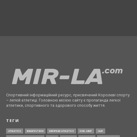
Спортивний інформаційний ресурс, присвячений Королеві спорту
– легкій атлетиці. Головною місією сайту є пропаганда легкої
атлетики, спортивного та здорового способу життя.
ТЕГИ
ATHLETICS
BUDAPEST2023
EUROPEAN ATHLETICS
HIGH JUMP
IAAF