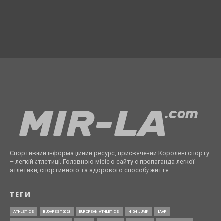
Спортивний інформаційний ресурс, присвячений Королеві спорту
– легкій атлетиці. Головною місією сайту є пропаганда легкої
атлетики, спортивного та здорового способу життя.
ТЕГИ
ATHLETICS
BUDAPEST2023
EUROPEAN ATHLETICS
HIGH JUMP
IAAF