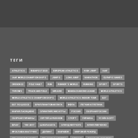
ТЕГИ
ATHLETICS
BUDAPEST2023
EUROPEAN ATHLETICS
HIGH JUMP
IAAF
IAAF WORLD CHAMPIONSHIPS
JUMPS
LONG JUMP
MARATHON
OLYMPIC GAMES
OREGON22
POLE VAULT
RUN
RUNNER’S WORLD
RUNNING
SPORT
SPORTS
THROWS
TRACK AND FIELD
UKRAINE
WANDA DIAMOND LEAGUE
WORLD ATHLETICS
WORLD ATHLETICS CHAMPIONSHIPS
WORLD ATHLETICS INDOOR TOUR
БЕГ
БЕГ ПО ШОССЕ
БРИЛЛИАНТОВАЯ ЛИГА
ВФЛА
ЛЕГКАЯ АТЛЕТИКА
МАРИЯ ЛАСИЦКЕНЕ
ОЛИМПИЙСКИЕ ИГРЫ
РОССИЯ
СБОРНАЯ РОССИИ
СБОРНАЯ УКРАИНЫ
СЕРГЕЙ ШУБЕНКОВ
СПОРТ
УКРАИНА
УСЭЙН БОЛТ
ФЛАУ
ЧМ-2017
ШКОЛА БЕГА
ЭЛИУД КИПЧОГЕ
ЮЛИЯ ЛЕВЧЕНКО
ЯРОСЛАВА МАГУЧИХ
ДОПИНГ
МАРАФОН
МИРОВОЙ РЕКОРД