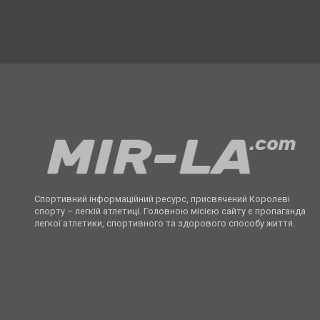
Спортивний інформаційний ресурс, присвячений Королеві
спорту – легкій атлетиці. Головною місією сайту є пропаганда
легкої атлетики, спортивного та здорового способу життя.