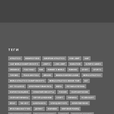
ТЕГИ
ATHLETICS
BUDAPEST2023
EUROPEAN ATHLETICS
HIGH JUMP
IAAF
IAAF WORLD CHAMPIONSHIPS
JUMPS
LONG JUMP
MARATHON
OLYMPIC GAMES
OREGON22
POLE VAULT
RUN
RUNNER’S WORLD
RUNNING
SPORT
SPORTS
THROWS
TRACK AND FIELD
UKRAINE
WANDA DIAMOND LEAGUE
WORLD ATHLETICS
WORLD ATHLETICS CHAMPIONSHIPS
WORLD ATHLETICS INDOOR TOUR
БЕГ
БЕГ ПО ШОССЕ
БРИЛЛИАНТОВАЯ ЛИГА
ВФЛА
ЛЕГКАЯ АТЛЕТИКА
МАРИЯ ЛАСИЦКЕНЕ
ОЛИМПИЙСКИЕ ИГРЫ
РОССИЯ
СБОРНАЯ РОССИИ
СБОРНАЯ УКРАИНЫ
СЕРГЕЙ ШУБЕНКОВ
СПОРТ
УКРАИНА
УСЭЙН БОЛТ
ФЛАУ
ЧМ-2017
ШКОЛА БЕГА
ЭЛИУД КИПЧОГЕ
ЮЛИЯ ЛЕВЧЕНКО
ЯРОСЛАВА МАГУЧИХ
ДОПИНГ
МАРАФОН
МИРОВОЙ РЕКОРД