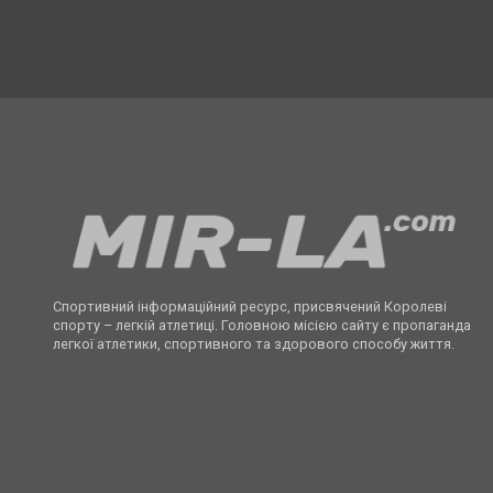
Спортивний інформаційний ресурс, присвячений Королеві
спорту – легкій атлетиці. Головною місією сайту є пропаганда
легкої атлетики, спортивного та здорового способу життя.