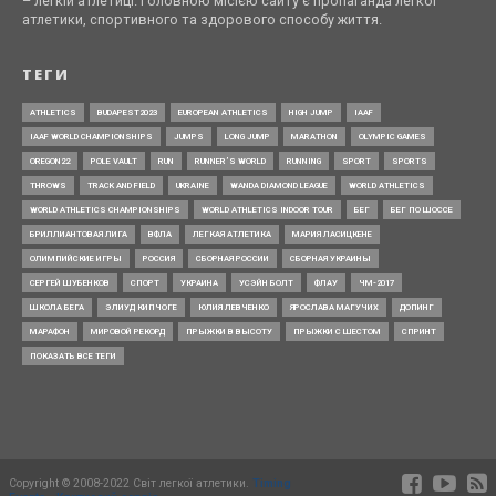
– легкій атлетиці. Головною місією сайту є пропаганда легкої
атлетики, спортивного та здорового способу життя.
ТЕГИ
ATHLETICS
BUDAPEST2023
EUROPEAN ATHLETICS
HIGH JUMP
IAAF
IAAF WORLD CHAMPIONSHIPS
JUMPS
LONG JUMP
MARATHON
OLYMPIC GAMES
OREGON22
POLE VAULT
RUN
RUNNER’S WORLD
RUNNING
SPORT
SPORTS
THROWS
TRACK AND FIELD
UKRAINE
WANDA DIAMOND LEAGUE
WORLD ATHLETICS
WORLD ATHLETICS CHAMPIONSHIPS
WORLD ATHLETICS INDOOR TOUR
БЕГ
БЕГ ПО ШОССЕ
БРИЛЛИАНТОВАЯ ЛИГА
ВФЛА
ЛЕГКАЯ АТЛЕТИКА
МАРИЯ ЛАСИЦКЕНЕ
ОЛИМПИЙСКИЕ ИГРЫ
РОССИЯ
СБОРНАЯ РОССИИ
СБОРНАЯ УКРАИНЫ
СЕРГЕЙ ШУБЕНКОВ
СПОРТ
УКРАИНА
УСЭЙН БОЛТ
ФЛАУ
ЧМ-2017
ШКОЛА БЕГА
ЭЛИУД КИПЧОГЕ
ЮЛИЯ ЛЕВЧЕНКО
ЯРОСЛАВА МАГУЧИХ
ДОПИНГ
МАРАФОН
МИРОВОЙ РЕКОРД
ПРЫЖКИ В ВЫСОТУ
ПРЫЖКИ С ШЕСТОМ
СПРИНТ
ПОКАЗАТЬ ВСЕ ТЕГИ
Copyright © 2008-2022 Світ легкої атлетики.
Timing