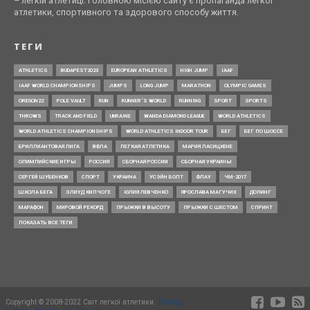
– легкій атлетиці. Головною місією сайту є пропаганда легкої
атлетики, спортивного та здорового способу життя.
ТЕГИ
ATHLETICS
BUDAPEST2023
EUROPEAN ATHLETICS
HIGH JUMP
IAAF
IAAF WORLD CHAMPIONSHIPS
JUMPS
LONG JUMP
MARATHON
OLYMPIC GAMES
OREGON22
POLE VAULT
RUN
RUNNER’S WORLD
RUNNING
SPORT
SPORTS
THROWS
TRACK AND FIELD
UKRAINE
WANDA DIAMOND LEAGUE
WORLD ATHLETICS
WORLD ATHLETICS CHAMPIONSHIPS
WORLD ATHLETICS INDOOR TOUR
БЕГ
БЕГ ПО ШОССЕ
БРИЛЛИАНТОВАЯ ЛИГА
ВФЛА
ЛЕГКАЯ АТЛЕТИКА
МАРИЯ ЛАСИЦКЕНЕ
ОЛИМПИЙСКИЕ ИГРЫ
РОССИЯ
СБОРНАЯ РОССИИ
СБОРНАЯ УКРАИНЫ
СЕРГЕЙ ШУБЕНКОВ
СПОРТ
УКРАИНА
УСЭЙН БОЛТ
ФЛАУ
ЧМ-2017
ШКОЛА БЕГА
ЭЛИУД КИПЧОГЕ
ЮЛИЯ ЛЕВЧЕНКО
ЯРОСЛАВА МАГУЧИХ
ДОПИНГ
МАРАФОН
МИРОВОЙ РЕКОРД
ПРЫЖКИ В ВЫСОТУ
ПРЫЖКИ С ШЕСТОМ
СПРИНТ
ПОКАЗАТЬ ВСЕ ТЕГИ
Copyright © 2008-2022 Світ легкої атлетики.
Timing