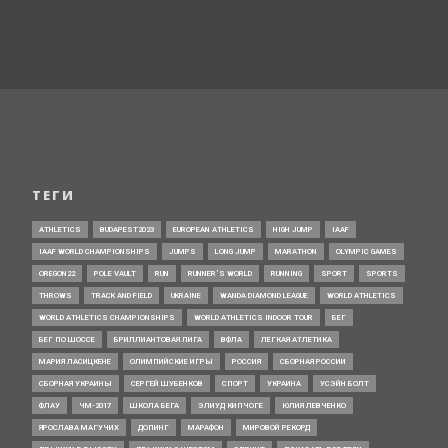
ТЕГИ
ATHLETICS
BUDAPEST2023
EUROPEAN ATHLETICS
HIGH JUMP
IAAF
IAAF WORLD CHAMPIONSHIPS
JUMPS
LONG JUMP
MARATHON
OLYMPIC GAMES
OREGON22
POLE VAULT
RUN
RUNNER’S WORLD
RUNNING
SPORT
SPORTS
THROWS
TRACK AND FIELD
UKRAINE
WANDA DIAMOND LEAGUE
WORLD ATHLETICS
WORLD ATHLETICS CHAMPIONSHIPS
WORLD ATHLETICS INDOOR TOUR
БЕГ
БЕГ ПО ШОССЕ
БРИЛЛИАНТОВАЯ ЛИГА
ВФЛА
ЛЕГКАЯ АТЛЕТИКА
МАРИЯ ЛАСИЦКЕНЕ
ОЛИМПИЙСКИЕ ИГРЫ
РОССИЯ
СБОРНАЯ РОССИИ
СБОРНАЯ УКРАИНЫ
СЕРГЕЙ ШУБЕНКОВ
СПОРТ
УКРАИНА
УСЭЙН БОЛТ
ФЛАУ
ЧМ-2017
ШКОЛА БЕГА
ЭЛИУД КИПЧОГЕ
ЮЛИЯ ЛЕВЧЕНКО
ЯРОСЛАВА МАГУЧИХ
ДОПИНГ
МАРАФОН
МИРОВОЙ РЕКОРД