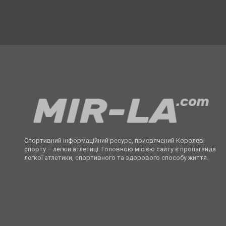
Спортивний інформаційний ресурс, присвячений Королеві
спорту – легкій атлетиці. Головною місією сайту є пропаганда
легкої атлетики, спортивного та здорового способу життя.