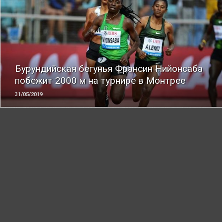
ЧИТАТЬ
Бурундийская бегунья Франсин Нийонсаба
побежит 2000 м на турнире в Монтрее
31/05/2019