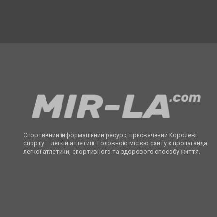
Спортивний інформаційний ресурс, присвячений Королеві
спорту – легкій атлетиці. Головною місією сайту є пропаганда
легкої атлетики, спортивного та здорового способу життя.