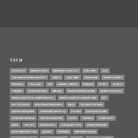
ТЕГИ
ATHLETICS
BUDAPEST2023
EUROPEAN ATHLETICS
HIGH JUMP
IAAF
IAAF WORLD CHAMPIONSHIPS
JUMPS
LONG JUMP
MARATHON
OLYMPIC GAMES
OREGON22
POLE VAULT
RUN
RUNNER’S WORLD
RUNNING
SPORT
SPORTS
THROWS
TRACK AND FIELD
UKRAINE
WANDA DIAMOND LEAGUE
WORLD ATHLETICS
WORLD ATHLETICS CHAMPIONSHIPS
WORLD ATHLETICS INDOOR TOUR
БЕГ
БЕГ ПО ШОССЕ
БРИЛЛИАНТОВАЯ ЛИГА
ВФЛА
ЛЕГКАЯ АТЛЕТИКА
МАРИЯ ЛАСИЦКЕНЕ
ОЛИМПИЙСКИЕ ИГРЫ
РОССИЯ
СБОРНАЯ РОССИИ
СБОРНАЯ УКРАИНЫ
СЕРГЕЙ ШУБЕНКОВ
СПОРТ
УКРАИНА
УСЭЙН БОЛТ
ФЛАУ
ЧМ-2017
ШКОЛА БЕГА
ЭЛИУД КИПЧОГЕ
ЮЛИЯ ЛЕВЧЕНКО
ЯРОСЛАВА МАГУЧИХ
ДОПИНГ
МАРАФОН
МИРОВОЙ РЕКОРД