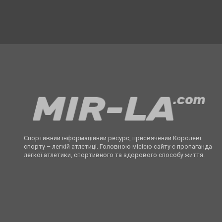
Спортивний інформаційний ресурс, присвячений Королеві
спорту – легкій атлетиці. Головною місією сайту є пропаганда
легкої атлетики, спортивного та здорового способу життя.