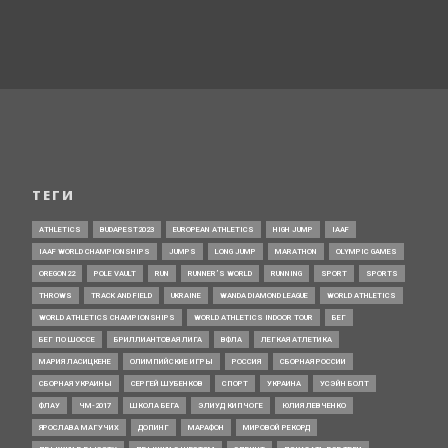
ТЕГИ
ATHLETICS
BUDAPEST2023
EUROPEAN ATHLETICS
HIGH JUMP
IAAF
IAAF WORLD CHAMPIONSHIPS
JUMPS
LONG JUMP
MARATHON
OLYMPIC GAMES
OREGON22
POLE VAULT
RUN
RUNNER’S WORLD
RUNNING
SPORT
SPORTS
THROWS
TRACK AND FIELD
UKRAINE
WANDA DIAMOND LEAGUE
WORLD ATHLETICS
WORLD ATHLETICS CHAMPIONSHIPS
WORLD ATHLETICS INDOOR TOUR
БЕГ
БЕГ ПО ШОССЕ
БРИЛЛИАНТОВАЯ ЛИГА
ВФЛА
ЛЕГКАЯ АТЛЕТИКА
МАРИЯ ЛАСИЦКЕНЕ
ОЛИМПИЙСКИЕ ИГРЫ
РОССИЯ
СБОРНАЯ РОССИИ
СБОРНАЯ УКРАИНЫ
СЕРГЕЙ ШУБЕНКОВ
СПОРТ
УКРАИНА
УСЭЙН БОЛТ
ФЛАУ
ЧМ-2017
ШКОЛА БЕГА
ЭЛИУД КИПЧОГЕ
ЮЛИЯ ЛЕВЧЕНКО
ЯРОСЛАВА МАГУЧИХ
ДОПИНГ
МАРАФОН
МИРОВОЙ РЕКОРД