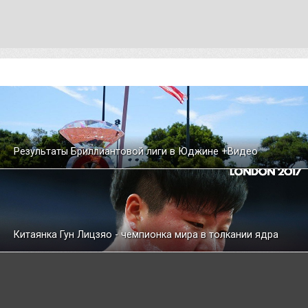
Результаты Бриллиантовой лиги в Юджине +Видео
Китаянка Гун Лицзяо - чемпионка мира в толкании ядра