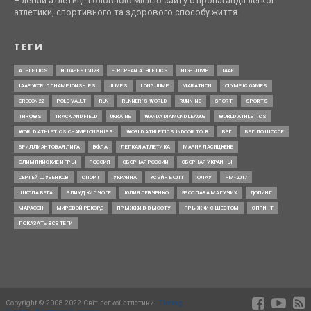
– легкій атлетиці. Головною місією сайту є пропаганда легкої
атлетики, спортивного та здорового способу життя.
ТЕГИ
ATHLETICS
BUDAPEST2023
EUROPEAN ATHLETICS
HIGH JUMP
IAAF
IAAF WORLD CHAMPIONSHIPS
JUMPS
LONG JUMP
MARATHON
OLYMPIC GAMES
OREGON22
POLE VAULT
RUN
RUNNER’S WORLD
RUNNING
SPORT
SPORTS
THROWS
TRACK AND FIELD
UKRAINE
WANDA DIAMOND LEAGUE
WORLD ATHLETICS
WORLD ATHLETICS CHAMPIONSHIPS
WORLD ATHLETICS INDOOR TOUR
БЕГ
БЕГ ПО ШОССЕ
БРИЛЛИАНТОВАЯ ЛИГА
ВФЛА
ЛЕГКАЯ АТЛЕТИКА
МАРИЯ ЛАСИЦКЕНЕ
ОЛИМПИЙСКИЕ ИГРЫ
РОССИЯ
СБОРНАЯ РОССИИ
СБОРНАЯ УКРАИНЫ
СЕРГЕЙ ШУБЕНКОВ
СПОРТ
УКРАИНА
УСЭЙН БОЛТ
ФЛАУ
ЧМ-2017
ШКОЛА БЕГА
ЭЛИУД КИПЧОГЕ
ЮЛИЯ ЛЕВЧЕНКО
ЯРОСЛАВА МАГУЧИХ
ДОПИНГ
МАРАФОН
МИРОВОЙ РЕКОРД
ПРЫЖКИ В ВЫСОТУ
ПРЫЖКИ С ШЕСТОМ
СПРИНТ
ПОКАЗАТЬ ВСЕ ТЕГИ
Copyright © 2008-2022 Світ легкої атлетики.
Timing