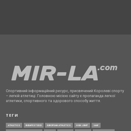
Спортивний інформаційний ресурс, присвячений Королеві спорту
– легкій атлетиці. Головною місією сайту є пропаганда легкої
атлетики, спортивного та здорового способу життя.
ТЕГИ
ATHLETICS
BUDAPEST2023
EUROPEAN ATHLETICS
HIGH JUMP
IAAF