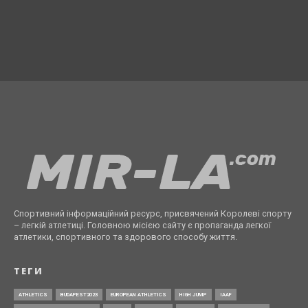
Спортивний інформаційний ресурс, присвячений Королеві спорту
– легкій атлетиці. Головною місією сайту є пропаганда легкої
атлетики, спортивного та здорового способу життя.
ТЕГИ
ATHLETICS
BUDAPEST2023
EUROPEAN ATHLETICS
HIGH JUMP
IAAF