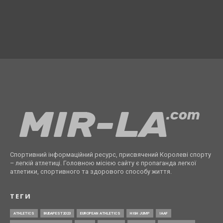
Спортивний інформаційний ресурс, присвячений Королеві спорту
– легкій атлетиці. Головною місією сайту є пропаганда легкої
атлетики, спортивного та здорового способу життя.
ТЕГИ
ATHLETICS
BUDAPEST2023
EUROPEAN ATHLETICS
HIGH JUMP
IAAF