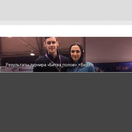
Результаты турнира «Битва полов» +Видео