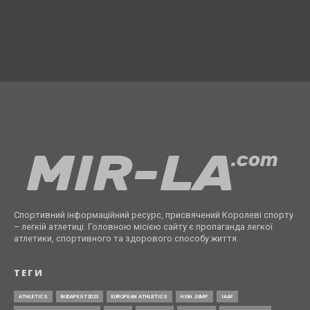
Спортивний інформаційний ресурс, присвячений Королеві спорту
– легкій атлетиці. Головною місією сайту є пропаганда легкої
атлетики, спортивного та здорового способу життя.
ТЕГИ
ATHLETICS
BUDAPEST2023
EUROPEAN ATHLETICS
HIGH JUMP
IAAF