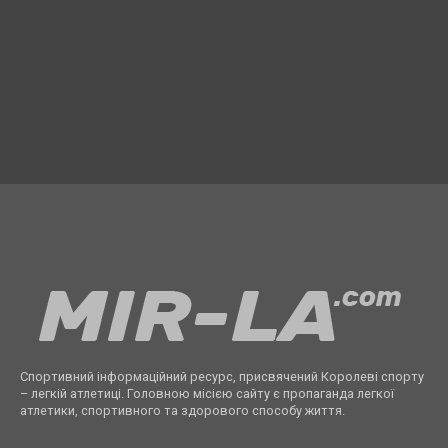
Спортивний інформаційний ресурс, присвячений Королеві спорту
– легкій атлетиці. Головною місією сайту є пропаганда легкої
атлетики, спортивного та здорового способу життя.