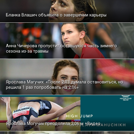
Бланка Влашич объявила о завершении карьеры
Анна Чичерова пропустит оставшуюся часть зимнего
сезона из-за травмы
Ярослава Магучих: «После 2,03 думала остановиться, но
решила 1 раз попробовать на 2,06»
Ярослава Могучих преодолела 2,06 м +Видео