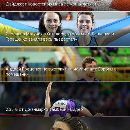
Дайджест новостей из мира легкой атлетики
Ярослава Магучих: «Хотелось, чтобы мы с Левченко и
Геращенко заняли весь пьедестал»
Андрей Проценко не выступит на чемпионате Европы в
помещении
2.35 м от Джанмарко Тамбери +Видео