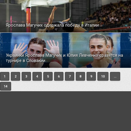
Ярослава Магучих одержала победу в Италии
Украинки Ярослава Магучих и Юлия Левченко сразятся на
турнире в Словакии
1
2
3
4
5
6
7
8
9
10
...
14