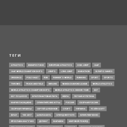
ТЕГИ
ATHLETICS
BUDAPEST2023
EUROPEAN ATHLETICS
HIGH JUMP
IAAF
IAAF WORLD CHAMPIONSHIPS
JUMPS
LONG JUMP
MARATHON
OLYMPIC GAMES
OREGON22
POLE VAULT
RUN
RUNNER’S WORLD
RUNNING
SPORT
SPORTS
THROWS
TRACK AND FIELD
UKRAINE
WANDA DIAMOND LEAGUE
WORLD ATHLETICS
WORLD ATHLETICS CHAMPIONSHIPS
WORLD ATHLETICS INDOOR TOUR
БЕГ
БЕГ ПО ШОССЕ
БРИЛЛИАНТОВАЯ ЛИГА
ВФЛА
ЛЕГКАЯ АТЛЕТИКА
МАРИЯ ЛАСИЦКЕНЕ
ОЛИМПИЙСКИЕ ИГРЫ
РОССИЯ
СБОРНАЯ РОССИИ
СБОРНАЯ УКРАИНЫ
СЕРГЕЙ ШУБЕНКОВ
СПОРТ
УКРАИНА
УСЭЙН БОЛТ
ФЛАУ
ЧМ-2017
ШКОЛА БЕГА
ЭЛИУД КИПЧОГЕ
ЮЛИЯ ЛЕВЧЕНКО
ЯРОСЛАВА МАГУЧИХ
ДОПИНГ
МАРАФОН
МИРОВОЙ РЕКОРД