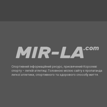
Спортивний інформаційний ресурс, присвячений Королеві
спорту – легкій атлетиці. Головною місією сайту є пропаганда
легкої атлетики, спортивного та здорового способу життя.