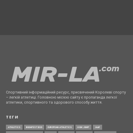
Спортивний інформаційний ресурс, присвячений Королеві спорту
– легкій атлетиці. Головною місією сайту є пропаганда легкої
атлетики, спортивного та здорового способу життя.
ТЕГИ
ATHLETICS
BUDAPEST2023
EUROPEAN ATHLETICS
HIGH JUMP
IAAF