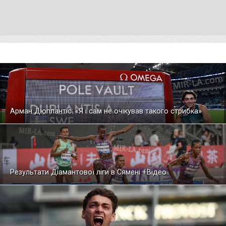
Арман Дюплантіс: «Я і сам не очікував такого стрибка»
Результати Діамантової ліги в Сямені +Відео