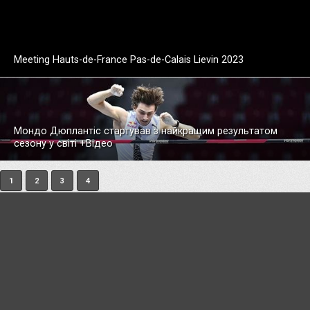
Meeting Hauts-de-France Pas-de-Calais Lievin 2023
Мондо Дюплантіс стартував з найкращим результатом
сезону у світі +Відео
1
2
3
4