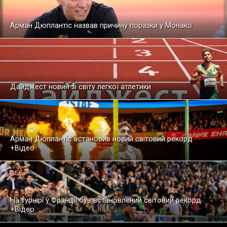
Арман Дюплантіс назвав причину поразки у Монако
Дайджест новин зі світу легкої атлетики
Арман Дюплантіс встановив новий світовий рекорд
+Відео
На турнірі у Франції був встановлений світовий рекорд
+Відео