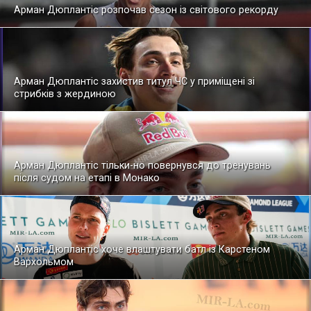
Арман Дюплантіс розпочав сезон із світового рекорду
Арман Дюплантіс захистив титул ЧС у приміщені зі
стрибків з жердиною
Арман Дюплантіс тільки-но повернувся до тренувань
після судом на етапі в Монако
Арман Дюплантіс хоче влаштувати батл із Карстеном
Вархольмом