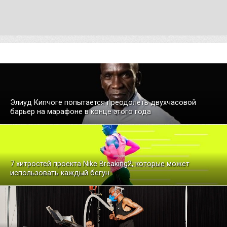
Элиуд Кипчоге попытается преодолеть двухчасовой
барьер на марафоне в конце этого года
7 хитростей проекта Nike Breaking2, которые может
использовать каждый бегун