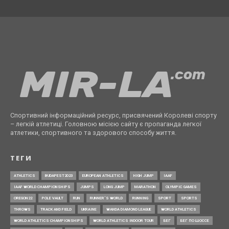
Спортивний інформаційний ресурс, присвячений Королеві спорту
– легкій атлетиці. Головною місією сайту є пропаганда легкої
атлетики, спортивного та здорового способу життя.
ТЕГИ
ATHLETICS
BUDAPEST2023
EUROPEAN ATHLETICS
HIGH JUMP
IAAF
IAAF WORLD CHAMPIONSHIPS
JUMPS
LONG JUMP
MARATHON
OLYMPIC GAMES
OREGON22
POLE VAULT
RUN
RUNNER’S WORLD
RUNNING
SPORT
SPORTS
THROWS
TRACK AND FIELD
UKRAINE
WANDA DIAMOND LEAGUE
WORLD ATHLETICS
WORLD ATHLETICS CHAMPIONSHIPS
WORLD ATHLETICS INDOOR TOUR
БЕГ
БЕГ ПО ШОССЕ