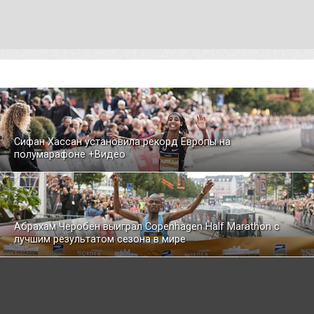
Сифан Хассан установила рекорд Европы на
полумарафоне +Видео
Абрахам Черобен выиграл Copenhagen Half Marathon с
лучшим результатом сезона в мире