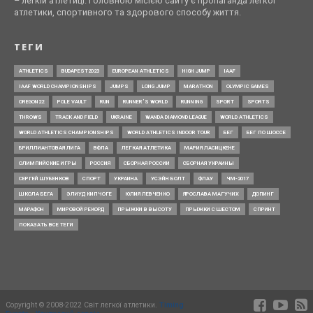
– легкій атлетиці. Головною місією сайту є пропаганда легкої
атлетики, спортивного та здорового способу життя.
ТЕГИ
ATHLETICS
BUDAPEST2023
EUROPEAN ATHLETICS
HIGH JUMP
IAAF
IAAF WORLD CHAMPIONSHIPS
JUMPS
LONG JUMP
MARATHON
OLYMPIC GAMES
OREGON22
POLE VAULT
RUN
RUNNER’S WORLD
RUNNING
SPORT
SPORTS
THROWS
TRACK AND FIELD
UKRAINE
WANDA DIAMOND LEAGUE
WORLD ATHLETICS
WORLD ATHLETICS CHAMPIONSHIPS
WORLD ATHLETICS INDOOR TOUR
БЕГ
БЕГ ПО ШОССЕ
БРИЛЛИАНТОВАЯ ЛИГА
ВФЛА
ЛЕГКАЯ АТЛЕТИКА
МАРИЯ ЛАСИЦКЕНЕ
ОЛИМПИЙСКИЕ ИГРЫ
РОССИЯ
СБОРНАЯ РОССИИ
СБОРНАЯ УКРАИНЫ
СЕРГЕЙ ШУБЕНКОВ
СПОРТ
УКРАИНА
УСЭЙН БОЛТ
ФЛАУ
ЧМ-2017
ШКОЛА БЕГА
ЭЛИУД КИПЧОГЕ
ЮЛИЯ ЛЕВЧЕНКО
ЯРОСЛАВА МАГУЧИХ
ДОПИНГ
МАРАФОН
МИРОВОЙ РЕКОРД
ПРЫЖКИ В ВЫСОТУ
ПРЫЖКИ С ШЕСТОМ
СПРИНТ
ПОКАЗАТЬ ВСЕ ТЕГИ
Copyright © 2008-2022 Світ легкої атлетики.
Timing